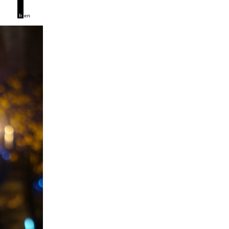
fr
en